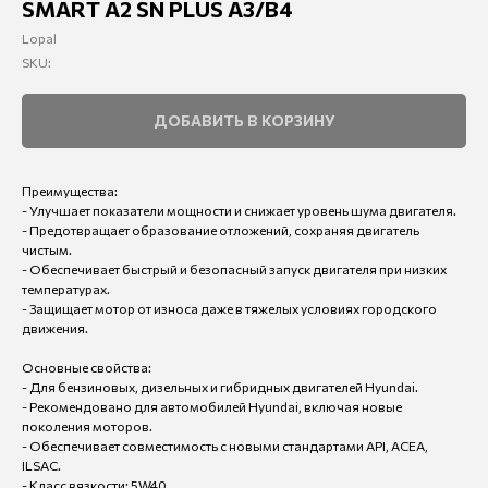
SMART A2 SN PLUS A3/B4
Lopal
SKU:
ДОБАВИТЬ В КОРЗИНУ
Преимущества:
- Улучшает показатели мощности и снижает уровень шума двигателя.
- Предотвращает образование отложений, сохраняя двигатель
чистым.
- Обеспечивает быстрый и безопасный запуск двигателя при низких
температурах.
- Защищает мотор от износа даже в тяжелых условиях городского
движения.
Основные свойства:
- Для бензиновых, дизельных и гибридных двигателей Hyundai.
- Рекомендовано для автомобилей Hyundai, включая новые
поколения моторов.
- Обеспечивает совместимость с новыми стандартами API, ACEA,
ILSAC.
- Класс вязкости: 5W40.